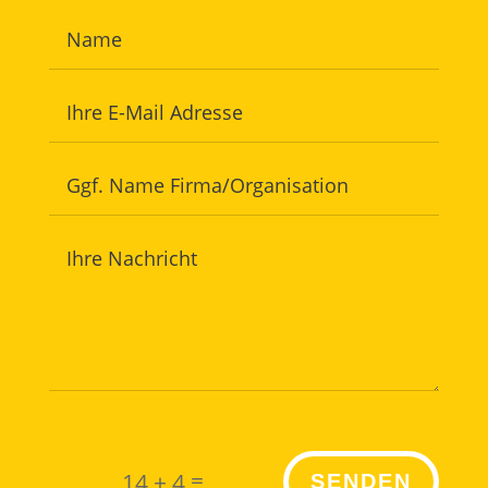
=
14 + 4
SENDEN