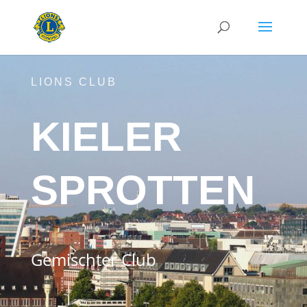
LIONS CLUB
KIELER
SPROTTEN
Gemischter Club