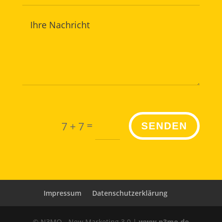
=
7 + 7
SENDEN
Impressum
Datenschutzerklärung
© N3MO - New Marketing 3.0 |
www.n3mo.de